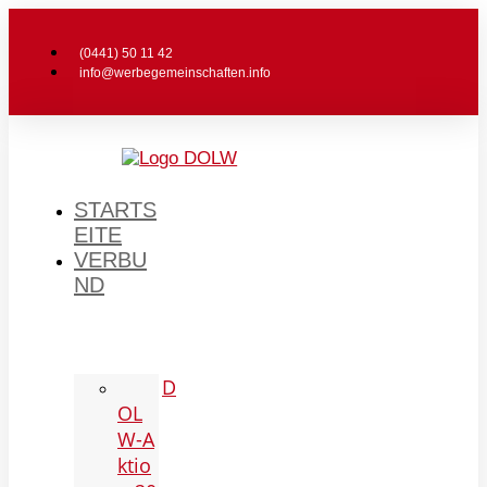
(0441) 50 11 42
info@werbegemeinschaften.info
STARTS
EITE
VERBU
ND
D
OL
W-A
ktio